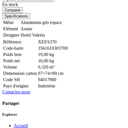
En stock
Comparer
Spécifications
Métal
Aluminium gris espace
Elément
Assise
Designer
Henri Valerio
Référence
XEES370
Code-barre
3561619303700
Poids brut
19,00 kg
Poids net
16,00 kg
Volume
0,320 m³
Dimensions carton
97×74×89 cm
Code SH
94017900
Pays d'origine
Indonésie
Contactez-nous
Partager
Explorer
Accueil