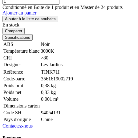
Conditionné en Boite de 1 produit et en Master de 24 produits
Ajouter au panier
Ajouter à la liste de souhaits
En stock
Comparer
Spécifications
ABS
Noir
Température blanc
3000K
CRI
>80
Designer
Les Jardins
Référence
TINK71I
Code-barre
3561619002719
Poids brut
0,38 kg
Poids net
0,33 kg
Volume
0,001 m³
Dimensions carton
Code SH
94054131
Pays d'origine
Chine
Contactez-nous
Partager