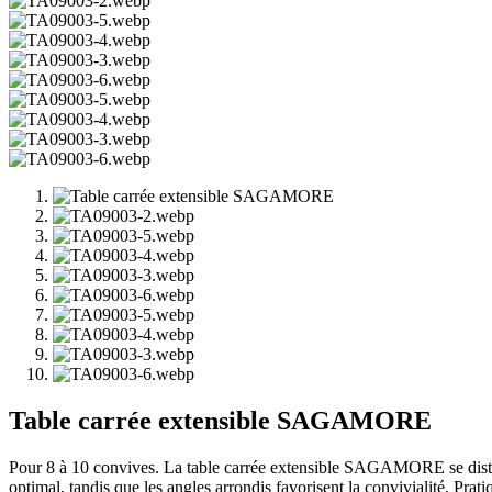
Table carrée extensible SAGAMORE
Pour 8 à 10 convives. La table carrée extensible SAGAMORE se distingu
optimal, tandis que les angles arrondis favorisent la convivialité. Pra