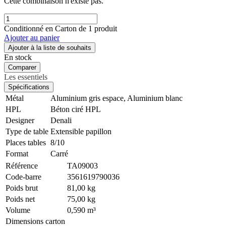
Cette combinaison n'existe pas.
Conditionné en Carton de 1 produit
Ajouter au panier
Ajouter à la liste de souhaits
En stock
Comparer
Les essentiels
Spécifications
Métal
Aluminium gris espace
,
Aluminium blanc
HPL
Béton ciré HPL
Designer
Denali
Type de table
Extensible papillon
Places tables
8/10
Format
Carré
Référence
TA09003
Code-barre
3561619790036
Poids brut
81,00 kg
Poids net
75,00 kg
Volume
0,590 m³
Dimensions carton