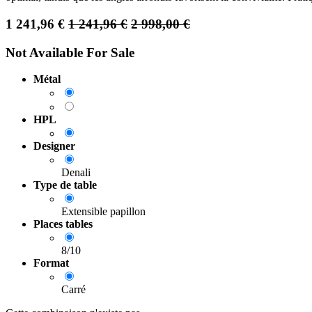
1 241,96
€
1 241,96
€
2 998,00
€
Not Available For Sale
Métal
HPL
Designer
Denali
Type de table
Extensible papillon
Places tables
8/10
Format
Carré