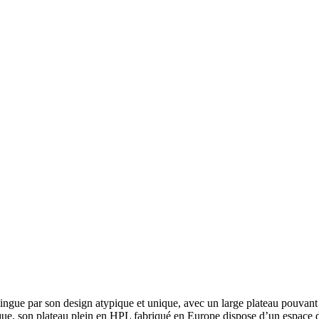
e par son design atypique et unique, avec un large plateau pouvant accu
tique, son plateau plein en HPL fabriqué en Europe dispose d’un espace d