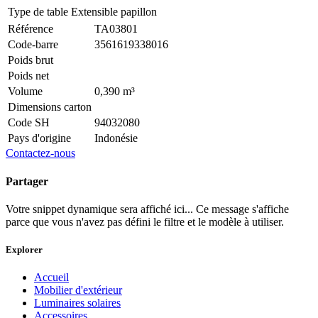
Type de table
Extensible papillon
Référence
TA03801
Code-barre
3561619338016
Poids brut
Poids net
Volume
0,390 m³
Dimensions carton
Code SH
94032080
Pays d'origine
Indonésie
Contactez-nous
Partager
Votre snippet dynamique sera affiché ici... Ce message s'affiche
parce que vous n'avez pas défini le filtre et le modèle à utiliser.
Explorer
Accueil
Mobilier d'extérieur
Luminaires solaires
Accessoires