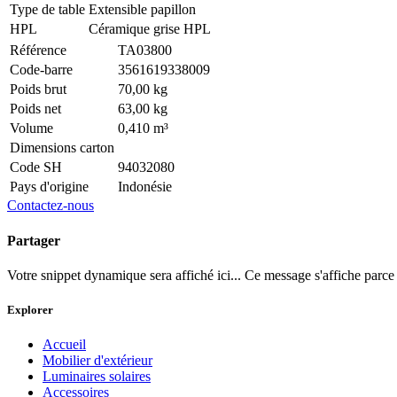
Type de table
Extensible papillon
HPL
Céramique grise HPL
Référence
TA03800
Code-barre
3561619338009
Poids brut
70,00 kg
Poids net
63,00 kg
Volume
0,410 m³
Dimensions carton
Code SH
94032080
Pays d'origine
Indonésie
Contactez-nous
Partager
Votre snippet dynamique sera affiché ici... Ce message s'affiche parce qu
Explorer
Accueil
Mobilier d'extérieur
Luminaires solaires
Accessoires