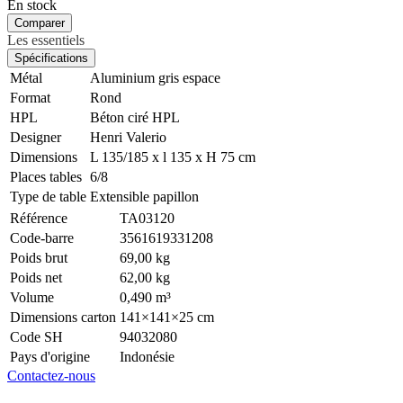
En stock
Comparer
Les essentiels
Spécifications
Métal
Aluminium gris espace
Format
Rond
HPL
Béton ciré HPL
Designer
Henri Valerio
Dimensions
L 135/185 x l 135 x H 75 cm
Places tables
6/8
Type de table
Extensible papillon
Référence
TA03120
Code-barre
3561619331208
Poids brut
69,00 kg
Poids net
62,00 kg
Volume
0,490 m³
Dimensions carton
141×141×25 cm
Code SH
94032080
Pays d'origine
Indonésie
Contactez-nous