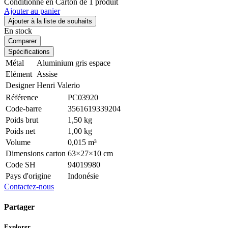
Conditionné en Carton de 1 produit
Ajouter au panier
Ajouter à la liste de souhaits
En stock
Comparer
Spécifications
Métal
Aluminium gris espace
Elément
Assise
Designer
Henri Valerio
Référence
PC03920
Code-barre
3561619339204
Poids brut
1,50 kg
Poids net
1,00 kg
Volume
0,015 m³
Dimensions carton
63×27×10 cm
Code SH
94019980
Pays d'origine
Indonésie
Contactez-nous
Partager
Explorer