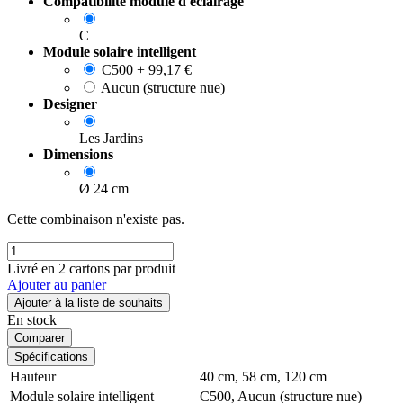
Compatibilité module d'éclairage
C
Module solaire intelligent
C500
+
99,17
€
Aucun (structure nue)
Designer
Les Jardins
Dimensions
Ø 24 cm
Cette combinaison n'existe pas.
Livré en 2 cartons par produit
Ajouter au panier
Ajouter à la liste de souhaits
En stock
Comparer
Spécifications
Hauteur
40 cm
,
58 cm
,
120 cm
Module solaire intelligent
C500
,
Aucun (structure nue)