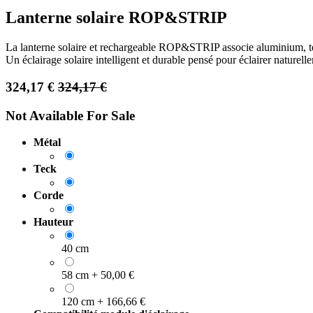
Lanterne solaire ROP&STRIP
La lanterne solaire et rechargeable ROP&STRIP associe aluminium, te
Un éclairage solaire intelligent et durable pensé pour éclairer naturell
324,17
€
324,17
€
Not Available For Sale
Métal
Teck
Corde
Hauteur
40 cm
58 cm
+
50,00
€
120 cm
+
166,66
€