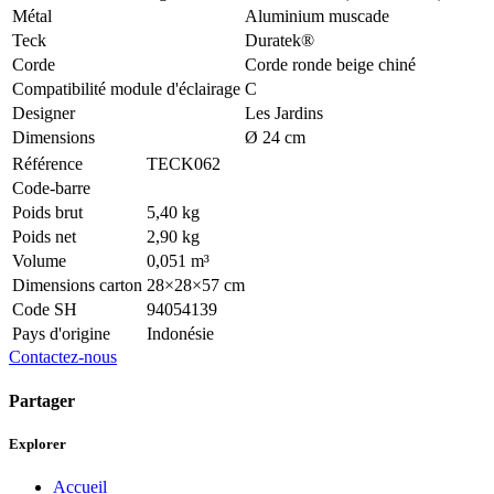
Métal
Aluminium muscade
Teck
Duratek®
Corde
Corde ronde beige chiné
Compatibilité module d'éclairage
C
Designer
Les Jardins
Dimensions
Ø 24 cm
Référence
TECK062
Code-barre
Poids brut
5,40 kg
Poids net
2,90 kg
Volume
0,051 m³
Dimensions carton
28×28×57 cm
Code SH
94054139
Pays d'origine
Indonésie
Contactez-nous
Partager
Explorer
Accueil