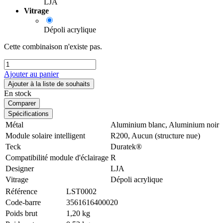
LJA
Vitrage
Dépoli acrylique
Cette combinaison n'existe pas.
Ajouter au panier
Ajouter à la liste de souhaits
En stock
Comparer
Spécifications
Métal
Aluminium blanc
,
Aluminium noir
Module solaire intelligent
R200
,
Aucun (structure nue)
Teck
Duratek®
Compatibilité module d'éclairage
R
Designer
LJA
Vitrage
Dépoli acrylique
Référence
LST0002
Code-barre
3561616400020
Poids brut
1,20 kg