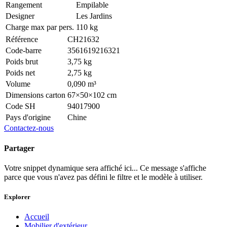
Rangement
Empilable
Designer
Les Jardins
Charge max par pers.
110 kg
Référence
CH21632
Code-barre
3561619216321
Poids brut
3,75 kg
Poids net
2,75 kg
Volume
0,090 m³
Dimensions carton
67×50×102 cm
Code SH
94017900
Pays d'origine
Chine
Contactez-nous
Partager
Votre snippet dynamique sera affiché ici... Ce message s'affiche
parce que vous n'avez pas défini le filtre et le modèle à utiliser.
Explorer
Accueil
Mobilier d'extérieur