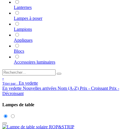
Lanternes
Lampes à poser
Lampions
Appliques
Blocs
Accessoires luminaires
-
En vedette
Trier par :
En vedette
Nouvelles arrivées
Nom (A-Z)
Prix - Croissant
Prix -
Décroissant
Lampes de table