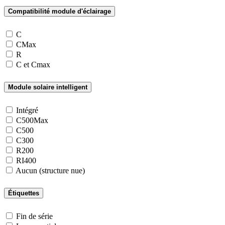
Compatibilité module d'éclairage
C
CMax
R
C et Cmax
Module solaire intelligent
Intégré
C500Max
C500
C300
R200
RI400
Aucun (structure nue)
Étiquettes
Fin de série