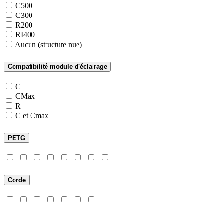
C500
C300
R200
RI400
Aucun (structure nue)
Compatibilité module d'éclairage
C
CMax
R
C et Cmax
PETG
Corde