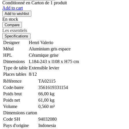
Conditionné en Carton de 1 produit
Add to cart
Add to wishlist
En stock
Compare
Les essentiels
Specifications
Designer
Henri Valerio
Métal
Aluminium gris espace
HPL
Céramique grise
Dimensions
L184-243 x l108 x H75 cm
Type de table
Extensible levier
Places tables
8/12
Référence
TA02115
Code-barre
3561619331154
Poids brut
66,00 kg
Poids net
61,00 kg
Volume
0,560 m³
Dimensions carton
Code SH
94032080
Pays d'origine
Indonesia