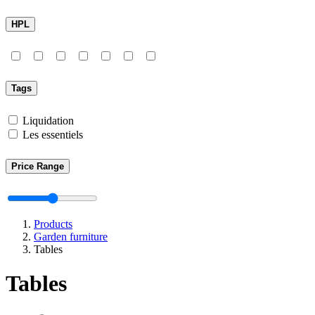
HPL
Tags
Liquidation
Les essentiels
Price Range
Products
Garden furniture
Tables
Tables