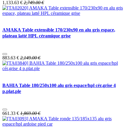
1,133.63
€
2,749.00
€
AMAKA Table extensible 170/230x90 en alu gris espace,
plateau latté HPL céramique grise
883.63
€
2,149.00
€
BAHIA Table 180/250x100 alu gris espace/hpl cér.grise 4
p.plat.ple
661.33
€
1,869.00
€