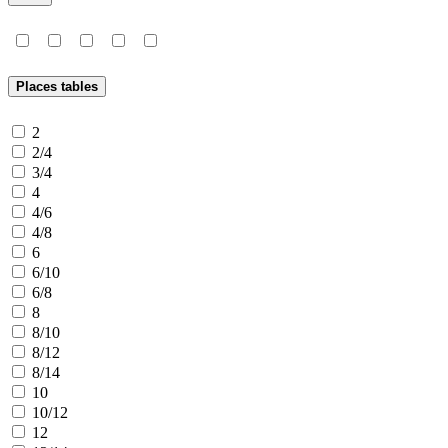
Places tables
2
2/4
3/4
4
4/6
4/8
6
6/10
6/8
8
8/10
8/12
8/14
10
10/12
12