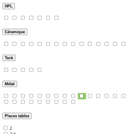
HPL
Céramique
Teck
Métal
Places tables
2