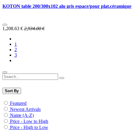
KOTON table 200/300x102 alu gris espace/pour plat.céramique
1,208.63
€
2,934.00
€
1
2
3
Sort By
Featured
Newest Arrivals
Name (A-Z)
Price - Low to High
Price - High to Low