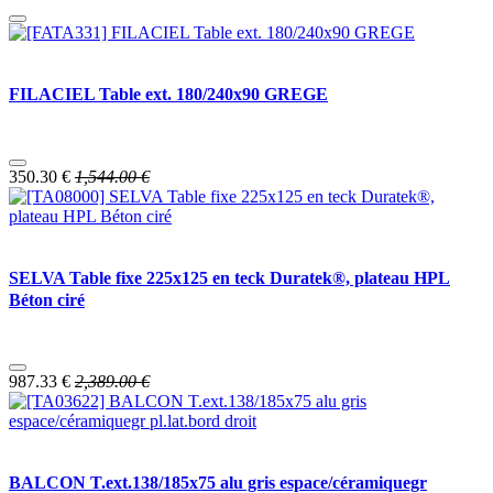
FILACIEL Table ext. 180/240x90 GREGE
350.30
€
1,544.00
€
SELVA Table fixe 225x125 en teck Duratek®, plateau HPL
Béton ciré
987.33
€
2,389.00
€
BALCON T.ext.138/185x75 alu gris espace/céramiquegr